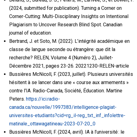
Recherche
(2024, submitted for publication). Turning a Corner on
Corner-Cutting: Multi-Disciplinary Insights on Intentional
Ressources
Plagiarism to Uncover Research Blind Spot. Canadian
journal of education.
Événements
Bertrand, J. et Soto, M. (2022). L’intégrité académique en
classe de langue seconde ou étrangère: que dit la
PUPP dans les médias
recherche? RELEN, Volume 4 (Numéro 2), Juillet-
English
Décembre 2021, pages 23-26. 20221230-RELEN-article
Bussières McNicoll, F. (2023, juillet). Plusieurs universités
hésitent à se lancer dans une « course aux armements »
contre l’IA. Radio-Canada, Société, Éducation. Martine
Peters.
https://ici.radio-
canada.ca/nouvelle/1997383/intelligence-plagiat-
universites-etudiants?cid=rg_il-reg_txt_inf_infolettre-
matinale_ottawagatineau-2023-07-20_0
Bussières McNicoll, F. (2024, avril). IA à l’université : le