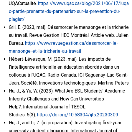
UQACatualité.
https://www.uqac.ca/blog/2021/06/17/luqa
c-partie-prenante-du-partenariat-sur-la-prevention-du-
plagiat/
Gril, E. (2023, mai). Désamorcer le mensonge et la tricherie
au travail. Revue Gestion HEC Montréal. Article web. Julien
Bureau.
https://www.revuegestion.ca/desamorcer-le-
mensonge-et-la-tricherie-au-travail
Hébert-Lévesque, M. (2023, mai). Les impacts de
l’intelligence artificielle en éducation abordés dans un
colloque à l’UQAC. Radio-Canada. ICI Saguenay-Lac-Saint-
Jean, Société, Innovations technologiques. Martine Peters
Hu, J., & Yu, W. (2023). What Are ESL Students’ Academic
Integrity Challenges and How Can Universities
Help?. International Journal of TESOL
Studies, 5(3).
https://doi.org/10.58304/ijts.20230309
Hu, J., and Li, Z. (in preparation). Investigating first-year
university student plagiarism. International Journal of