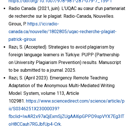
https://doi.org/10.1007/978-981-287-079-7_159-1
Radio Canada. (2021, juin). L’UQAC au cœur d’un partenariat
de recherche sur le plagiat. Radio-Canada, Nouvelles.
Giroux, P.
https://ici.radio-
canada.ca/nouvelle/1802805/uqac-recherche-plagiat-
patrick-giroux
Razı, S. (Accepted). Strategies to avoid plagiarism by
foreign language learners in Türkiye: PUPP (Partnership
on University Plagiarism Prevention) results. Manuscript
to be submitted to a journal. 2025.
Razi, S. (April 2023). Emergency Remote Teaching
Adaptation of the Anonymous Multi-Mediated Writing
Model. System, volume 113, Article
102981.
https://www.sciencedirect.com/science/article/p
ii/S0346251X23000039?
fbclid=IwAR2x97aQjExmSjZUgAAl6pGPPD9spVYX7Eg3lT
oH8CCauh7RGJbfUp4-Crk
.