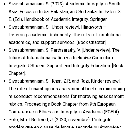
Sivasubramaniam, S. (2023). Academic Integrity in South
Asia: Focus on India, Pakistan, and Sri Lanka. In Eaton, S.
E. (Ed.), Handbook of Academic Integrity. Springer.
Sivasubramaniam, S. [Under review]. Illingworth –
Deterring academic dishonesty: The roles of institutions,
academics, and support services. [Book Chapter].
Sivasubramaniam, S. Parthsarathy, V. [Under review]. The
future of Internationalisation via Inclusive Curriculum,
Integrated Student Support, and Integrity Education. [Book
Chapter].
Sivasubramaniam, S. Khan, Z.R. and Razi. [Under review].
The role of unambiguous assessment briefs in minimising
misconduct: recommendations for improving assessment
rubrics. Proceedings Book Chapter from 9th European
Conference on Ethics and Integrity in Academia (ECEIA)
Soto, M. et Bertrand, J. (2023, novembre). L’intégrité
académique en classe de langue seconde ou étrangère :