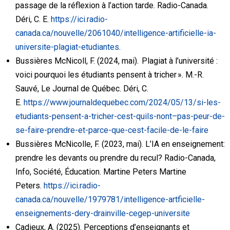
passage de la réflexion à l’action tarde. Radio-Canada.
Déri, C. E.
https://ici.radio-
canada.ca/nouvelle/2061040/intelligence-artificielle-ia-
universite-plagiat-etudiantes
.
Bussières McNicoll, F. (2024, mai). Plagiat à l’université :
voici pourquoi les étudiants pensent à tricher ». M.-R.
Sauvé, Le Journal de Québec. Déri, C.
E.
https://www.journaldequebec.com/2024/05/13/si-les-
etudiants-pensent-a-tricher-cest-quils-nont–pas-peur-de-
se-faire-prendre-et-parce-que-cest-facile-de-le-faire
Bussières McNicolle, F. (2023, mai). L’IA en enseignement:
prendre les devants ou prendre du recul? Radio-Canada,
Info, Société, Éducation. Martine Peters Martine
Peters.
https://ici.radio-
canada.ca/nouvelle/1979781/intelligence-artficielle-
enseignements-dery-drainville-cegep-universite
Cadieux, A. (2025). Perceptions d’enseignants et