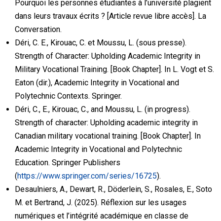
Pourquoi les personnes étudiantes à l’université plagient
dans leurs travaux écrits ? [Article revue libre accès]. La
Conversation.
Déri, C. E., Kirouac, C. et Moussu, L. (sous presse).
Strength of Character: Upholding Academic Integrity in
Military Vocational Training. [Book Chapter]. In L. Vogt et S.
Eaton (dir.), Academic Integrity in Vocational and
Polytechnic Contexts. Springer.
Déri, C., E., Kirouac, C., and Moussu, L. (in progress).
Strength of character: Upholding academic integrity in
Canadian military vocational training. [Book Chapter]. In
Academic Integrity in Vocational and Polytechnic
Education. Springer Publishers
(
https://www.springer.com/series/16725
).
Desaulniers, A.
,
Dewart
, R.,
Döderlein
, S.,
Rosales
, E.,
Soto
M.
et
Bertrand
, J. (2025).
Réflexion sur les usages
numériques et l’intégrité académique en classe de