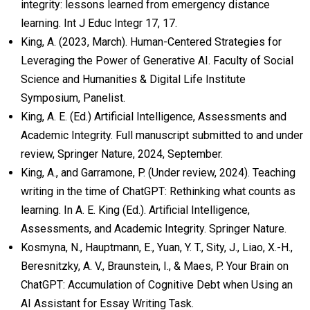
integrity: lessons learned from emergency distance
learning. Int J Educ Integr 17, 17.
King, A. (2023, March). Human-Centered Strategies for
Leveraging the Power of Generative AI. Faculty of Social
Science and Humanities & Digital Life Institute
Symposium, Panelist.
King, A. E. (Ed.) Artificial Intelligence, Assessments and
Academic Integrity. Full manuscript submitted to and under
review, Springer Nature, 2024, September.
King, A., and Garramone, P. (Under review, 2024). Teaching
writing in the time of ChatGPT: Rethinking what counts as
learning. In A. E. King (Ed.). Artificial Intelligence,
Assessments, and Academic Integrity. Springer Nature.
Kosmyna, N., Hauptmann, E., Yuan, Y. T., Sity, J., Liao, X.-H.,
Beresnitzky, A. V., Braunstein, I., & Maes, P. Your Brain on
ChatGPT: Accumulation of Cognitive Debt when Using an
AI Assistant for Essay Writing Task.