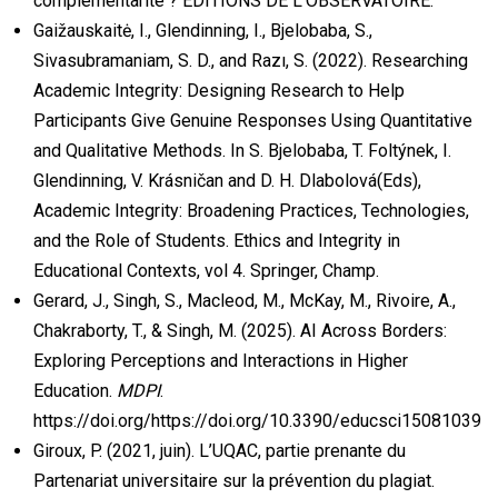
complémentarité ? EDITIONS DE L’OBSERVATOIRE.
Gaižauskaitė, I., Glendinning, I., Bjelobaba, S.,
Sivasubramaniam, S. D., and Razı, S. (2022). Researching
Academic Integrity: Designing Research to Help
Participants Give Genuine Responses Using Quantitative
and Qualitative Methods. In S. Bjelobaba, T. Foltýnek, I.
Glendinning, V. Krásničan and D. H. Dlabolová(Eds),
Academic Integrity: Broadening Practices, Technologies,
and the Role of Students. Ethics and Integrity in
Educational Contexts, vol 4. Springer, Champ.
Gerard, J., Singh, S., Macleod, M., McKay, M., Rivoire, A.,
Chakraborty, T., & Singh, M. (2025). AI Across Borders:
Exploring Perceptions and Interactions in Higher
Education.
MDPI
.
https://doi.org/https://doi.org/10.3390/educsci15081039
Giroux, P. (2021, juin). L’UQAC, partie prenante du
Partenariat universitaire sur la prévention du plagiat.