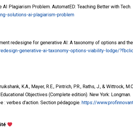
the AI Plagiarism Problem. AutomatED: Teaching Better with Tech.
ing-solutions-ai-plagiarism-problem
t redesigne for generative AI: A taxonomy of options and their 
redesign-generative-ai-taxonomy-options-viability-lodge/?
ruikshank, K.A., Mayer, R.E., Pintrich, P.R., Raths, J., & Wittrock, 
Educational Objectives (Complete edition). New York: Longman.
e : verbes d’action. Section pédagogie.
https://www.profinnova
vité