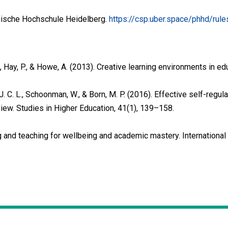
ogische Hochschule Heidelberg.
https://csp.uber.space/phhd/rule
 R., Hay, P., & Howe, A. (2013). Creative learning environments in 
J. C. L., Schoonman, W., & Born, M. P. (2016). Effective self-regu
view. Studies in Higher Education, 41(1), 139–158.
 and teaching for wellbeing and academic mastery. International 