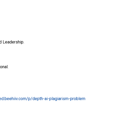
nd Leadership.
onal.
ed.beehiiv.com/p/depth-ai-plagiarism-problem