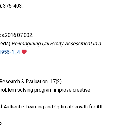
), 375-403.
ics.2016.07.002.
 (eds)
Re-imagining University Assessment in a
41956-1_4
, Research & Evaluation, 17(2).
al problem solving program improve creative
f Authentic Learning and Optimal Growth for All
93.