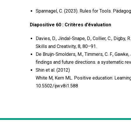
Spannagel, C. (2023). Rules for Tools. Pädag
Diapositive 60 : Critères d’évaluation
Davies, D., Jindal-Snape, D., Collier, C., Digby,
Skills and Creativity, 8, 80–91.
De Bruijn-Smolders, M., Timmers, C. F., Gawke, 
findings and future directions. a systematic re
Shin et al. (2012)
White M, Kern ML. Positive education: Learning
10.5502/ijw.v8i1.588