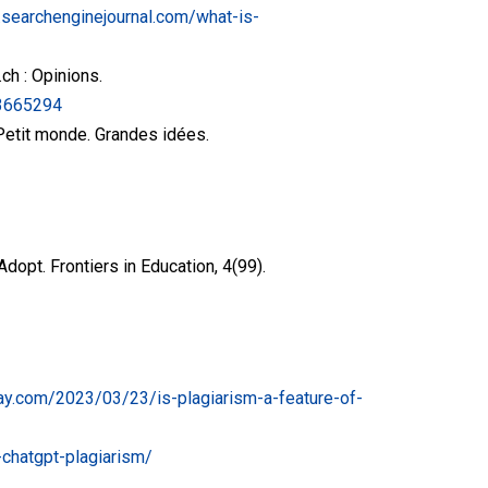
.searchenginejournal.com/what-is-
.ch : Opinions.
93665294
. Petit monde. Grandes idées.
dopt. Frontiers in Education, 4(99).
ay.com/2023/03/23/is-plagiarism-a-feature-of-
-chatgpt-plagiarism/