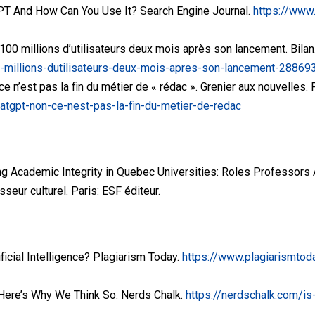
GPT And How Can You Use It? Search Engine Journal.
https://www
nt 100 millions d’utilisateurs deux mois après son lancement. Bilan
100-millions-dutilisateurs-deux-mois-apres-son-lancement-2886
 ce n’est pas la fin du métier de « rédac ». Grenier aux nouvelles
atgpt-non-ce-nest-pas-la-fin-du-metier-de-redac
hing Academic Integrity in Quebec Universities: Roles Professors A
seur culturel. Paris: ESF éditeur.
ificial Intelligence? Plagiarism Today.
https://www.plagiarismtod
Here’s Why We Think So. Nerds Chalk.
https://nerdschalk.com/is