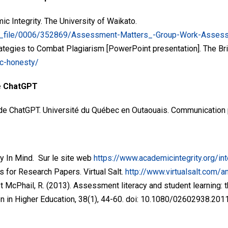
c Integrity. The University of Waikato.
df_file/0006/352869/Assessment-Matters_-Group-Work-Asses
ategies to Combat Plagiarism [PowerPoint presentation]. The Brit
c-honesty/
de ChatGPT
ve de ChatGPT. Université du Québec en Outaouais. Communication 
ity In Mind. Sur le site web
https://www.academicintegrity.org/int
s for Research Papers. Virtual Salt.
http://www.virtualsalt.com/a
R. et McPhail, R. (2013). Assessment literacy and student learning:
on in Higher Education, 38(1), 44-60. doi: 10.1080/02602938.20