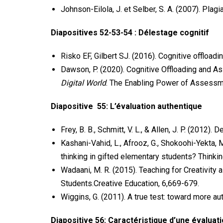
Johnson-Eilola, J. et Selber, S. A. (2007). Pla
Diapositives 52-53-54 : Délestage cognitif
Risko EF, Gilbert SJ. (2016). Cognitive offloadi
Dawson, P. (2020). Cognitive Offloading and Asse
Digital World
. The Enabling Power of Assessme
Diapositive 55: L’évaluation authentique
Frey, B. B., Schmitt, V. L., & Allen, J. P. (201
Kashani-Vahid, L., Afrooz, G., Shokoohi-Yekta, 
thinking in gifted elementary students? Thinkin
Wadaani, M. R. (2015). Teaching for Creativit
Students.Creative Education, 6,669-679.
Wiggins, G. (2011). A true test: toward more 
Diapositive 56: Caractéristique d’une évaluat