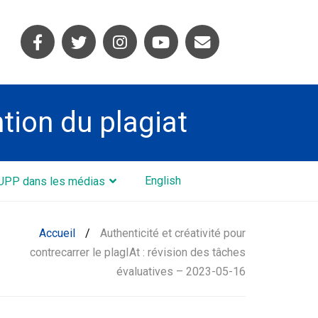
ntion du plagiat
English
UPP dans les médias
Accueil
/
Authenticité et créativité pour
contrecarrer le plagIAt : révision des tâches
évaluatives – 2023-05-16