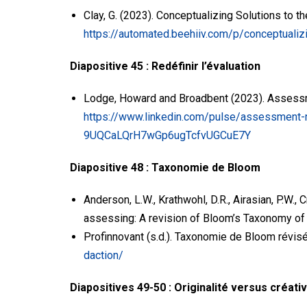
Clay, G. (2023). Conceptualizing Solutions to 
https://automated.beehiiv.com/p/conceptualiz
Diapositive 45 : Redéfinir l’évaluation
Lodge, Howard and Broadbent (2023). Assessmen
https://www.linkedin.com/pulse/assessment-
9UQCaLQrH7wGp6ugTcfvUGCuE7Y
Diapositive 48 : Taxonomie de Bloom
Anderson, L.W., Krathwohl, D.R., Airasian, P.W., C
assessing: A revision of Bloom’s Taxonomy of 
Profinnovant (s.d.). Taxonomie de Bloom révisé
daction/
Diapositives 49-50 : Originalité versus créati