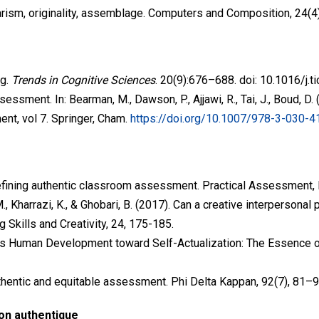
giarism, originality, assemblage. Computers and Composition, 24(4
ng.
Trends in Cognitive Sciences
. 20(9):676–688. doi: 10.1016/j.t
ssment. In: Bearman, M., Dawson, P., Ajjawi, R., Tai, J., Boud, D.
nt, vol 7. Springer, Cham.
https://doi.org/10.1007/978-3-030-
2). Defining authentic classroom assessment. Practical Assessment
M., Kharrazi, K., & Ghobari, B. (2017). Can a creative interperson
g Skills and Creativity, 24, 175-185.
y as Human Development toward Self-Actualization: The Essence o
authentic and equitable assessment. Phi Delta Kappan, 92(7), 81–
ion authentique