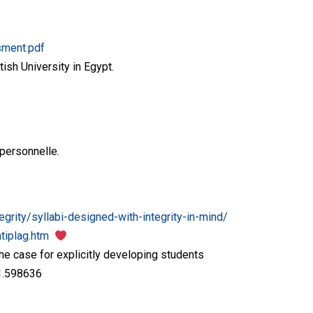
sment.pdf
ish University in Egypt.
personnelle.
egrity/syllabi-designed-with-integrity-in-mind/
ntiplag.htm
 the case for explicitly developing students
11.598636