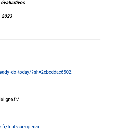
s évaluatives
, 2023
already-do-today/?sh=2cbcddac6502.
eligne.fr/
.fr/tout-sur-openai