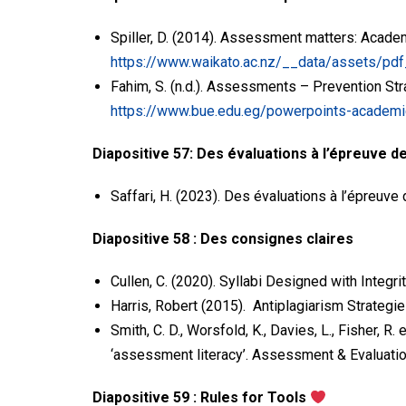
Spiller, D. (2014). Assessment matters: Academi
https://www.waikato.ac.nz/__data/assets/p
Fahim, S. (n.d.). Assessments – Prevention Str
https://www.bue.edu.eg/powerpoints-academi
Diapositive 57: Des évaluations à l’épreuve 
Saffari, H. (2023). Des évaluations à l’épreu
Diapositive 58 : Des consignes claires
Cullen, C. (2020). Syllabi Designed with Integr
Harris, Robert (2015). Antiplagiarism Strategie
Smith, C. D., Worsfold, K., Davies, L., Fisher, 
‘assessment literacy’. Assessment & Evaluati
Diapositive 59 : Rules for Tools