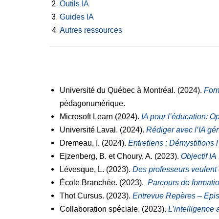
Outils IA
Guides IA
Autres ressources
Université du Québec à Montréal. (2024).
Form
pédagonumérique.
Microsoft Learn (2024).
IA pour l’éducation: O
Université Laval. (2024).
Rédiger avec l’IA gén
Dremeau, I. (2024).
Entretiens : Démystifions l’
Ejzenberg, B. et Choury, A. (2023).
Objectif IA 
Lévesque, L. (2023).
Des professeurs veulent ê
École Branchée. (2023).
Parcours de formation
Thot Cursus. (2023).
Entrevue Repères – Episod
Collaboration spéciale. (2023).
L’intelligence 