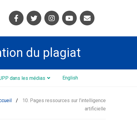
ntion du plagiat
English
UPP dans les médias
ccueil
/
10. Pages ressources sur l’intelligence
artificielle