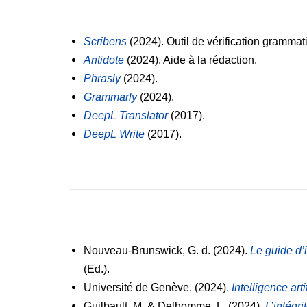
Scribens
(2024). Outil de vérification grammat
Antidote
(2024). Aide à la rédaction.
Phrasly
(2024).
Grammarly
(2024).
DeepL Translator
(2017).
DeepL Write
(2017).
Nouveau-Brunswick, G. d. (2024).
Le guide d’i
(Ed.).
Université de Genève. (2024).
Intelligence art
Guilbault, M. & Delhomme, L. (2024).
L’intégri