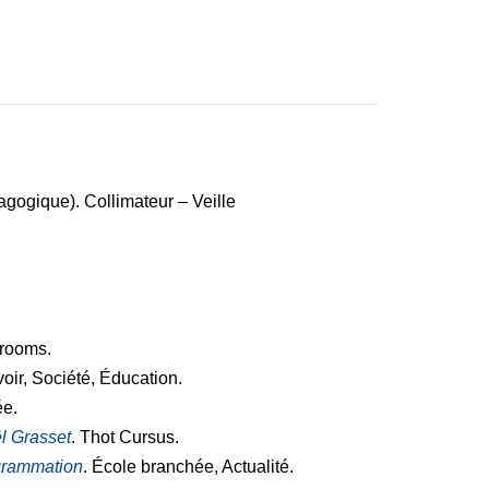
agogique). Collimateur – Veille
srooms.
oir, Société, Éducation.
ée.
ël Grasset
. Thot Cursus.
rogrammation
. École branchée, Actualité.