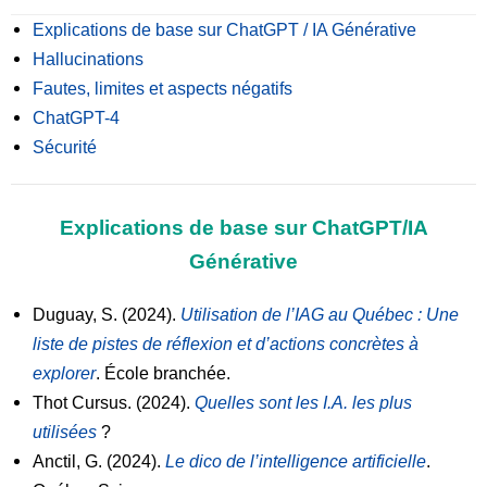
Recherche
Explications de base sur ChatGPT / IA Générative
Hallucinations
Ressources
Fautes, limites et aspects négatifs
ChatGPT-4
Événements
Sécurité
PUPP dans les médias
Explications de base sur ChatGPT/IA
English
Générative
Duguay, S. (2024).
Utilisation de l’IAG au Québec : Une
liste de pistes de réflexion et d’actions concrètes à
explorer
. École branchée.
Thot Cursus. (2024).
Quelles sont les I.A. les plus
utilisées
?
Anctil, G. (2024).
Le dico de l’intelligence artificielle
.