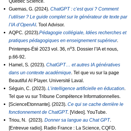
Québec Science.
Guemas, G. (2024).
ChatGPT : c’est quoi ? Comment
l’utiliser ? Le guide complet sur le générateur de texte par
l’IA d’OpenAI
. Tool Advisor.
AQPC
.
(2023).
Pédagogie collégiale, Idées recherches et
pratiques pédagogiques en enseignement supérieur
.
o
Printemps-Été 2023 vol. 36, n
3. Dossier l’IA et nous,
p.66-92.
Hamel, S. (2023).
ChatGPT… et autres IA génératives
dans un contexte académique
. Tel que vu sur la page
Beautiful AI Player. Université Laval.
Séguin, C. (2023).
L’intelligence artificielle en éducation
.
Tel que vu sur Tribune Compétence Informationnelles.
[ScienceEtonnante]. (2023).
Ce qui se cache derrière le
fonctionnement de ChatGPT
.
[Video]. YouTube.
Triou, N. (2023).
Donner sa langue au Chat GPT
.
[Entrevue radio]. Radio France : La Science, CQFD.