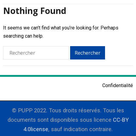
Recherche
Nothing Found
Ressources
It seems we can’t find what you’re looking for. Perhaps
Événements
searching can help.
PUPP dans les médias
English
Confidentialité
© PUPP 2022. Tous droits réservés. Tous les
documents sont disponibles sous licence
CC-BY
4.0license
, sauf indication contraire.